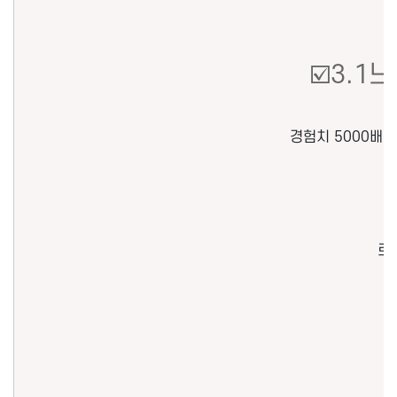
☑️3.1
경험치 5000배 ,
케
로