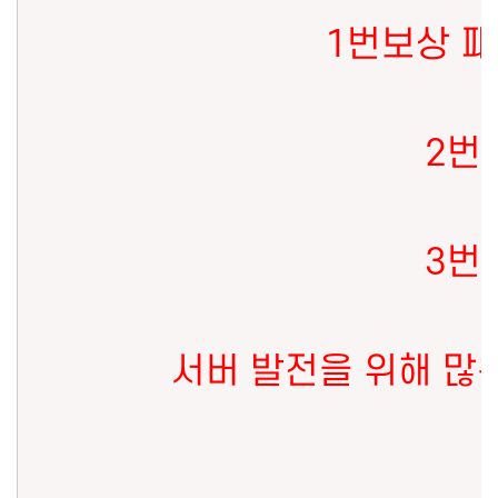
1번보상 패
2번
3번
서버 발전을 위해 많